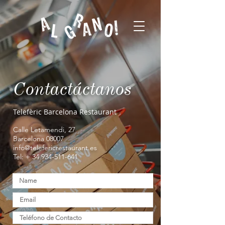
Contactáctanos
Telefèric Barcelona Restaurant
Calle Letamendi, 27
Barcelona 08007
info@telefericrestaurant.es
Tel: +
34 934-511-641