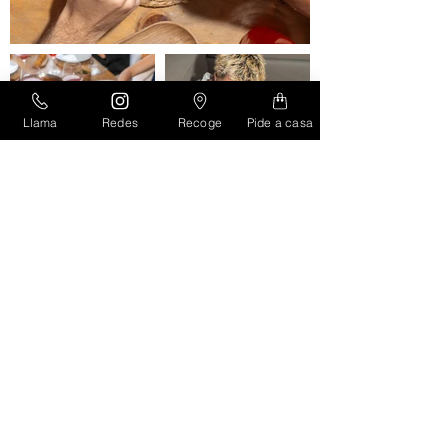
Llama
Redes
Recoge
Pide a casa
¿Cuando acabo el arroz,
qué hago con la paellera?
Opción 1: Me la quedo para mis
aventuras culinarias...