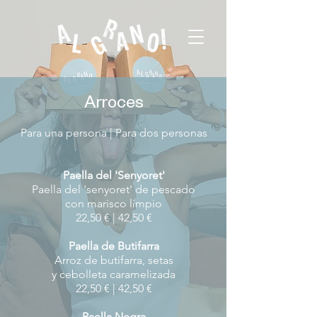
Arroc
es
Para una persona
|
Para
dos personas
Paella del 'Senyoret'
Paella del 'senyoret' de pescado
con marisco limpio
22,50 € | 42,50 €
Paella de Butifarra
Arroz de butifarra, setas
y cebolleta caramelizada
22,50 € | 42,50 €
Paella Negra